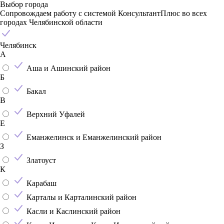
Выбор города
Сопровождаем работу с системой КонсультантПлюс во всех
городах Челябинской области
Челябинск
А
Аша и Ашинский район
Б
Бакал
В
Верхний Уфалей
Е
Еманжелинск и Еманжелинский район
З
Златоуст
К
Карабаш
Карталы и Карталинский район
Касли и Каслинский район