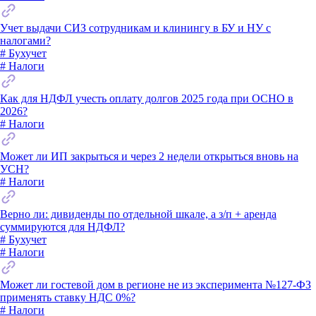
Учет выдачи СИЗ сотрудникам и клинингу в БУ и НУ с
налогами?
# Бухучет
# Налоги
Как для НДФЛ учесть оплату долгов 2025 года при ОСНО в
2026?
# Налоги
Может ли ИП закрыться и через 2 недели открыться вновь на
УСН?
# Налоги
Верно ли: дивиденды по отдельной шкале, а з/п + аренда
суммируются для НДФЛ?
# Бухучет
# Налоги
Может ли гостевой дом в регионе не из эксперимента №127-ФЗ
применять ставку НДС 0%?
# Налоги