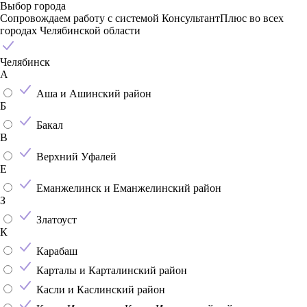
Выбор города
Сопровождаем работу с системой КонсультантПлюс во всех
городах Челябинской области
Челябинск
А
Аша и Ашинский район
Б
Бакал
В
Верхний Уфалей
Е
Еманжелинск и Еманжелинский район
З
Златоуст
К
Карабаш
Карталы и Карталинский район
Касли и Каслинский район