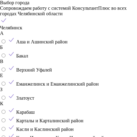
Выбор города
Сопровождаем работу с системой КонсультантПлюс во всех
городах Челябинской области
Челябинск
А
Аша и Ашинский район
Б
Бакал
В
Верхний Уфалей
Е
Еманжелинск и Еманжелинский район
З
Златоуст
К
Карабаш
Карталы и Карталинский район
Касли и Каслинский район