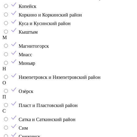
Копейск
Коркино и Коркинский район
Куса и Кусинский район
Кыштым
М
Магнитогорск
Миасс
Миньяр
Н
Нязепетровск и Нязепетровский район
О
Озёрск
П
Пласт и Пластовский район
С
Сатка и Саткинский район
Сим
Снежинск