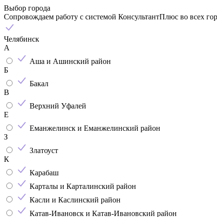
Выбор города
Сопровождаем работу с системой КонсультантПлюс во всех го
Челябинск
А
Аша и Ашинский район
Б
Бакал
В
Верхний Уфалей
Е
Еманжелинск и Еманжелинский район
З
Златоуст
К
Карабаш
Карталы и Карталинский район
Касли и Каслинский район
Катав-Ивановск и Катав-Ивановский район