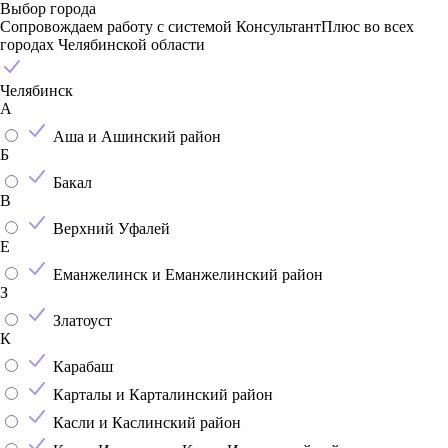
Выбор города
Сопровождаем работу с системой КонсультантПлюс во всех
городах Челябинской области
Челябинск
А
Аша и Ашинский район
Б
Бакал
В
Верхний Уфалей
Е
Еманжелинск и Еманжелинский район
З
Златоуст
К
Карабаш
Карталы и Карталинский район
Касли и Каслинский район