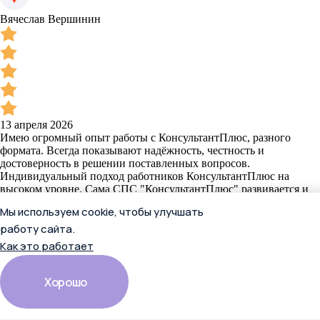
Вячеслав Вершинин
13 апреля 2026
Имею огромный опыт работы с КонсультантПлюс, разного
формата. Всегда показывают надёжность, честность и
достоверность в решении поставленных вопросов.
Индивидуальный подход работников КонсультантПлюс на
высоком уровне. Сама СПС "КонсультантПлюс" развивается и
не стоит на месте. Советую, приобретаёте - действительно
Мы используем cookie, чтобы улучшать
надежная правовая система.
Читать полностью
работу сайта.
Как это работает
Отзыв в Яндекс.Картах
Хорошо
Вячеслав Вершинин