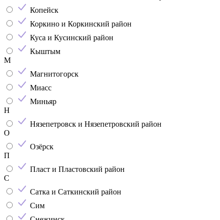
Копейск
Коркино и Коркинский район
Куса и Кусинский район
Кыштым
М
Магнитогорск
Миасс
Миньяр
Н
Нязепетровск и Нязепетровский район
О
Озёрск
П
Пласт и Пластовский район
С
Сатка и Саткинский район
Сим
Снежинск