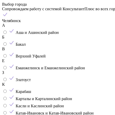
Выбор города
Сопровождаем работу с системой КонсультантПлюс во всех го
Челябинск
А
Аша и Ашинский район
Б
Бакал
В
Верхний Уфалей
Е
Еманжелинск и Еманжелинский район
З
Златоуст
К
Карабаш
Карталы и Карталинский район
Касли и Каслинский район
Катав-Ивановск и Катав-Ивановский район