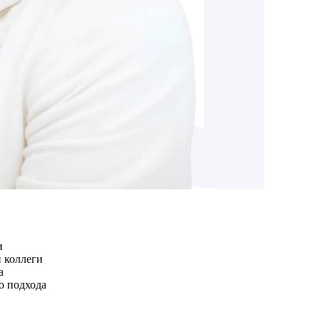
и
 коллеги
а
о подхода