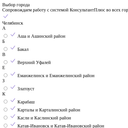
Выбор города
Сопровождаем работу с системой КонсультантПлюс во всех го
Челябинск
А
Аша и Ашинский район
Б
Бакал
В
Верхний Уфалей
Е
Еманжелинск и Еманжелинский район
З
Златоуст
К
Карабаш
Карталы и Карталинский район
Касли и Каслинский район
Катав-Ивановск и Катав-Ивановский район