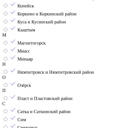
Копейск
Коркино и Коркинский район
Куса и Кусинский район
Кыштым
М
Магнитогорск
Миасс
Миньяр
Н
Нязепетровск и Нязепетровский район
О
Озёрск
П
Пласт и Пластовский район
С
Сатка и Саткинский район
Сим
Снежинск