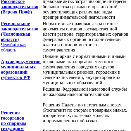
Российское
правовые акты, затрагивающие интересы
законодательство
большинства граждан и организаций,
(Версия Проф)
осуществляющих различные виды
предпринимательской деятельности
Региональное
Нормативные правовые акты и иные
законодательство
документы органов государственной
(Челябинская
власти региона, территориальных органов
область)
федеральных органов исполнительной
Челябинская
власти и органов местного
область
самоуправления
Онлайн-архив с нормативными и иными
Архив документов
правовыми акты органов местного
муниципальных
самоуправления городских округов,
образований
муниципальных районов, городских и
субъектов РФ
сельских поселений, внутригородских
муниципальных образований
Решения Федеральной налоговой службы
по жалобам налогоплательщиков
Решения Палаты по патентным спорам
(Роспатент) по спорам о товарных знаках,
Решения
изобретениях, полезных моделях
госорганов
и промышленных образцах
по спорным
ситуациям