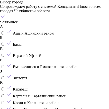
Выбор города
Сопровождаем работу с системой КонсультантПлюс во всех
городах Челябинской области
Челябинск
А
Аша и Ашинский район
Б
Бакал
В
Верхний Уфалей
Е
Еманжелинск и Еманжелинский район
З
Златоуст
К
Карабаш
Карталы и Карталинский район
Касли и Каслинский район