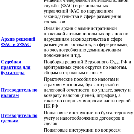
Решения Федеральной антимонопольной
службы (ФАС) и региональных
управлений ФАС по нарушениям
законодательства в сфере размещения
госзаказов
Онлайн-архив с административной
практикой антимонопольных органов по
Архив решений
нарушениям законодательства в сфере
ФАС и УФАС
размещения госзаказов, в сфере рекламы,
по злоупотреблению доминирующим
положением и т.д.
Судебная
Подборка решений Верховного Суда РФ и
практика для
арбитражных судов округов по налогам,
бухгалтера
сборам и страховым взносам
Практические пособия по налогам и
страховым взносам, бухгалтерской и
Путеводитель по
налоговой отчетности, по уплате, зачету и
налогам
возврату налогов (пеней, штрафов), а
также по спорным вопросам части первой
НК РФ
Пошаговые инструкции по бухгалтерскому
Путеводитель по
учету и налогообложению договоров и
сделкам
сделок
Пошаговые инструкции по вопросам