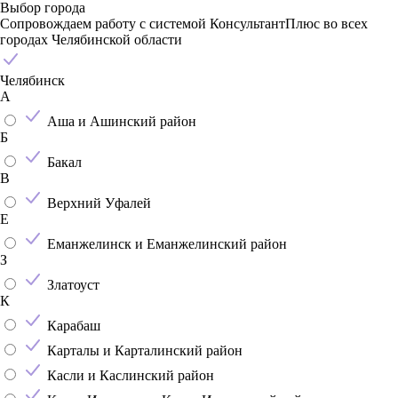
Выбор города
Сопровождаем работу с системой КонсультантПлюс во всех
городах Челябинской области
Челябинск
А
Аша и Ашинский район
Б
Бакал
В
Верхний Уфалей
Е
Еманжелинск и Еманжелинский район
З
Златоуст
К
Карабаш
Карталы и Карталинский район
Касли и Каслинский район