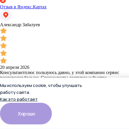
Отзыв в Яндекс.Картах
Александр Забалуев
20 апреля 2026
Консультантплюс пользуюсь давно, у этой компании сервис
понравился больше. Специалисты доступно и быстро
объяснили, что нужно.
Мы используем cookie, чтобы улучшать
Читать полностью
работу сайта.
Как это работает
Отзыв в Яндекс.Картах
Хорошо
Александр Забалуев