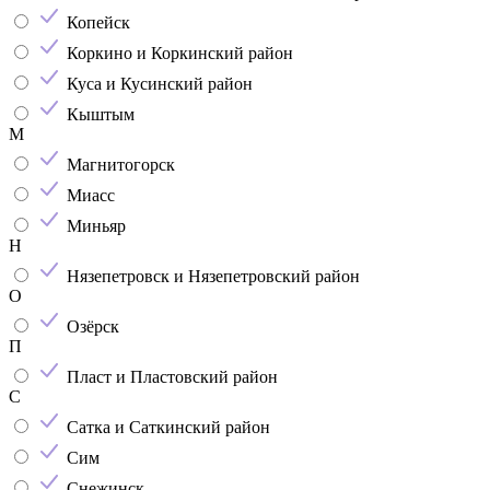
Копейск
Коркино и Коркинский район
Куса и Кусинский район
Кыштым
М
Магнитогорск
Миасс
Миньяр
Н
Нязепетровск и Нязепетровский район
О
Озёрск
П
Пласт и Пластовский район
С
Сатка и Саткинский район
Сим
Снежинск