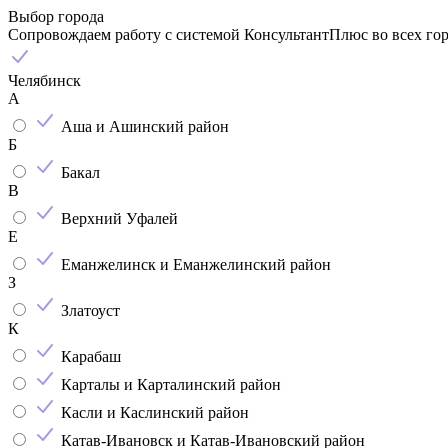
Выбор города
Сопровождаем работу с системой КонсультантПлюс во всех го
Челябинск
А
Аша и Ашинский район
Б
Бакал
В
Верхний Уфалей
Е
Еманжелинск и Еманжелинский район
З
Златоуст
К
Карабаш
Карталы и Карталинский район
Касли и Каслинский район
Катав-Ивановск и Катав-Ивановский район