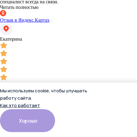
специалист всегда на связи.
Читать полностью
Отзыв в Яндекс.Картах
Екатерина
20 апреля 2026
КонсультантПлюс тут купили, не пожалели, всё работает,
Мы используем cookie, чтобы улучшать
специалист всегда на связи.
работу сайта.
Как это работает
Отзыв в Яндекс.Картах
Хорошо
Александр Забалуев