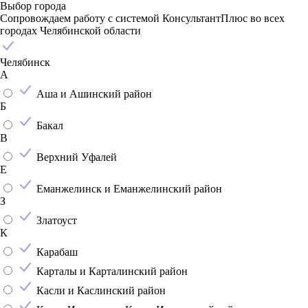
Выбор города
Сопровождаем работу с системой КонсультантПлюс во всех
городах Челябинской области
Челябинск
А
Аша и Ашинский район
Б
Бакал
В
Верхний Уфалей
Е
Еманжелинск и Еманжелинский район
З
Златоуст
К
Карабаш
Карталы и Карталинский район
Касли и Каслинский район