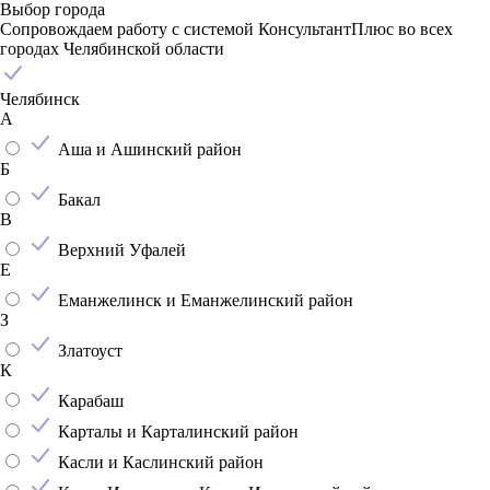
Выбор города
Сопровождаем работу с системой КонсультантПлюс во всех
городах Челябинской области
Челябинск
А
Аша и Ашинский район
Б
Бакал
В
Верхний Уфалей
Е
Еманжелинск и Еманжелинский район
З
Златоуст
К
Карабаш
Карталы и Карталинский район
Касли и Каслинский район