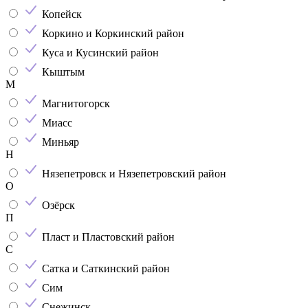
Копейск
Коркино и Коркинский район
Куса и Кусинский район
Кыштым
М
Магнитогорск
Миасс
Миньяр
Н
Нязепетровск и Нязепетровский район
О
Озёрск
П
Пласт и Пластовский район
С
Сатка и Саткинский район
Сим
Снежинск