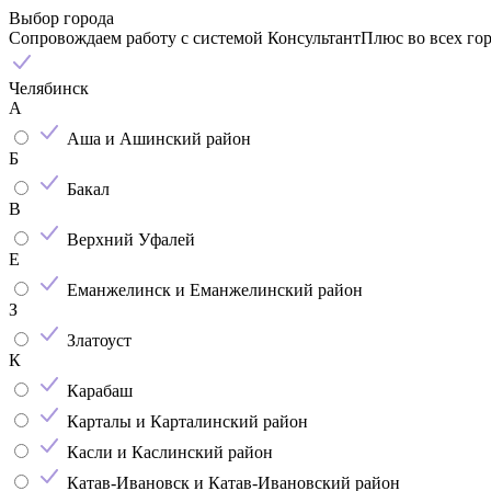
Выбор города
Сопровождаем работу с системой КонсультантПлюс во всех го
Челябинск
А
Аша и Ашинский район
Б
Бакал
В
Верхний Уфалей
Е
Еманжелинск и Еманжелинский район
З
Златоуст
К
Карабаш
Карталы и Карталинский район
Касли и Каслинский район
Катав-Ивановск и Катав-Ивановский район