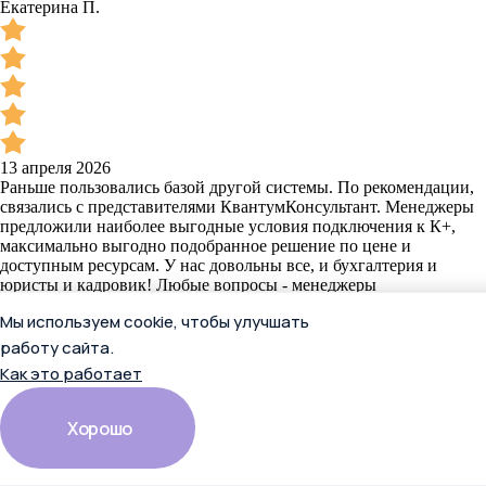
Екатерина П.
13 апреля 2026
Раньше пользовались базой другой системы. По рекомендации,
связались с представителями КвантумКонсультант. Менеджеры
предложили наиболее выгодные условия подключения к К+,
максимально выгодно подобранное решение по цене и
доступным ресурсам. У нас довольны все, и бухгалтерия и
юристы и кадровик! Любые вопросы - менеджеры
сопровождения не оставляют без внимания. Супер-сервис!
Мы используем cookie, чтобы улучшать
Спасибо!
Читать полностью
работу сайта.
Как это работает
Отзыв в Яндекс.Картах
Хорошо
Екатерина П.