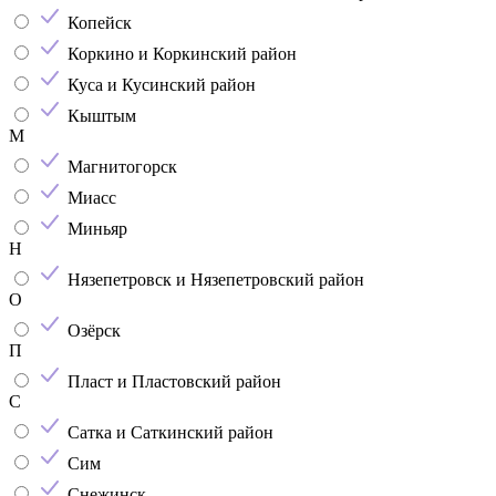
Копейск
Коркино и Коркинский район
Куса и Кусинский район
Кыштым
М
Магнитогорск
Миасс
Миньяр
Н
Нязепетровск и Нязепетровский район
О
Озёрск
П
Пласт и Пластовский район
С
Сатка и Саткинский район
Сим
Снежинск