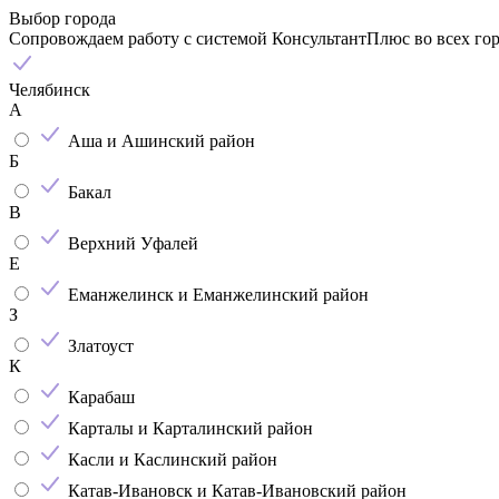
Выбор города
Сопровождаем работу с системой КонсультантПлюс во всех го
Челябинск
А
Аша и Ашинский район
Б
Бакал
В
Верхний Уфалей
Е
Еманжелинск и Еманжелинский район
З
Златоуст
К
Карабаш
Карталы и Карталинский район
Касли и Каслинский район
Катав-Ивановск и Катав-Ивановский район