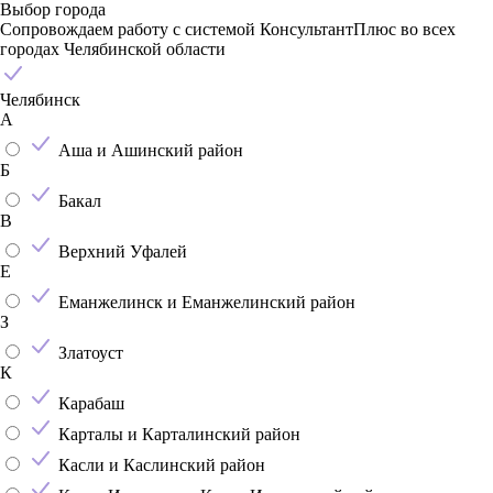
Выбор города
Сопровождаем работу с системой КонсультантПлюс во всех
городах Челябинской области
Челябинск
А
Аша и Ашинский район
Б
Бакал
В
Верхний Уфалей
Е
Еманжелинск и Еманжелинский район
З
Златоуст
К
Карабаш
Карталы и Карталинский район
Касли и Каслинский район