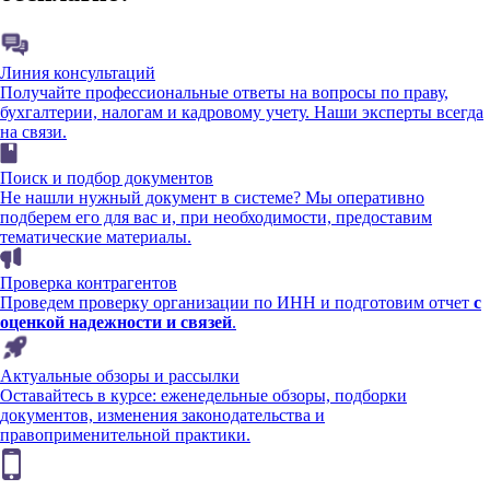
Линия консультаций
Получайте профессиональные ответы на вопросы по праву,
бухгалтерии, налогам и кадровому учету. Наши эксперты всегда
на связи.
Поиск и подбор документов
Не нашли нужный документ в системе? Мы оперативно
подберем его для вас и, при необходимости, предоставим
тематические материалы.
Проверка контрагентов
Проведем проверку организации по ИНН и подготовим отчет
с
оценкой надежности и связей
.
Актуальные обзоры и рассылки
Оставайтесь в курсе: еженедельные обзоры, подборки
документов, изменения законодательства и
правоприменительной практики.