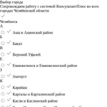
Выбор города
Сопровождаем работу с системой КонсультантПлюс во всех
городах Челябинской области
Челябинск
А
Аша и Ашинский район
Б
Бакал
В
Верхний Уфалей
Е
Еманжелинск и Еманжелинский район
З
Златоуст
К
Карабаш
Карталы и Карталинский район
Касли и Каслинский район