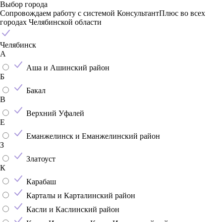
Выбор города
Сопровождаем работу с системой КонсультантПлюс во всех
городах Челябинской области
Челябинск
А
Аша и Ашинский район
Б
Бакал
В
Верхний Уфалей
Е
Еманжелинск и Еманжелинский район
З
Златоуст
К
Карабаш
Карталы и Карталинский район
Касли и Каслинский район