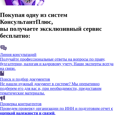
Покупая одну из систем
КонсультантПлюс,
вы получаете эксклюзивный сервис
бесплатно:
Линия консультаций
Получайте профессиональные ответы на вопросы по праву,
бухгалтерии, налогам и кадровому учету. Наши эксперты всегда
на связи.
Поиск и подбор документов
Не нашли нужный документ в системе? Мы оперативно
подберем его для вас и, при необходимости, предоставим
тематические материалы.
Проверка контрагентов
Проведем проверку организации по ИНН и подготовим отчет
с
оценкой надежности и связей
.