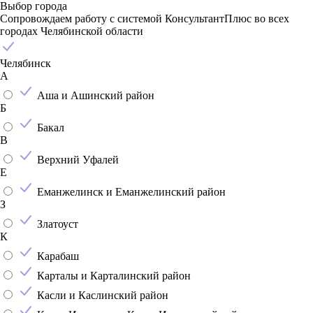
Выбор города
Сопровождаем работу с системой КонсультантПлюс во всех
городах Челябинской области
Челябинск
А
Аша и Ашинский район
Б
Бакал
В
Верхний Уфалей
Е
Еманжелинск и Еманжелинский район
З
Златоуст
К
Карабаш
Карталы и Карталинский район
Касли и Каслинский район