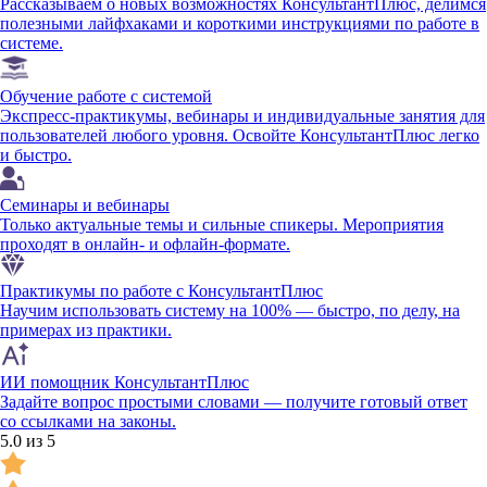
Рассказываем о новых возможностях КонсультантПлюс, делимся
полезными лайфхаками и короткими инструкциями по работе в
системе.
Обучение работе с системой
Экспресс-практикумы, вебинары и индивидуальные занятия для
пользователей любого уровня. Освойте КонсультантПлюс легко
и быстро.
Семинары и вебинары
Только актуальные темы и сильные спикеры. Мероприятия
проходят в онлайн- и офлайн-формате.
Практикумы по работе с КонсультантПлюс
Научим использовать систему на 100% — быстро, по делу, на
примерах из практики.
ИИ помощник КонсультантПлюс
Задайте вопрос простыми словами — получите готовый ответ
со ссылками на законы.
5.0 из 5