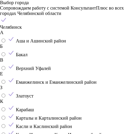
Выбор города
Сопровождаем работу с системой КонсультантПлюс во всех
городах Челябинской области
Челябинск
А
Аша и Ашинский район
Б
Бакал
В
Верхний Уфалей
Е
Еманжелинск и Еманжелинский район
З
Златоуст
К
Карабаш
Карталы и Карталинский район
Касли и Каслинский район