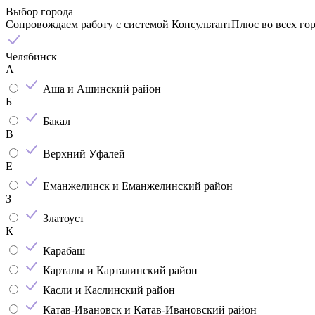
Выбор города
Сопровождаем работу с системой КонсультантПлюс во всех го
Челябинск
А
Аша и Ашинский район
Б
Бакал
В
Верхний Уфалей
Е
Еманжелинск и Еманжелинский район
З
Златоуст
К
Карабаш
Карталы и Карталинский район
Касли и Каслинский район
Катав-Ивановск и Катав-Ивановский район