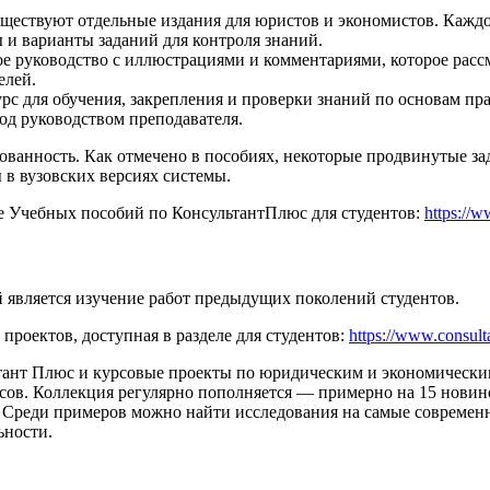
ествуют отдельные издания для юристов и экономистов. Каждо
 и варианты заданий для контроля знаний.
е руководство с иллюстрациями и комментариями, которое расс
елей.
рс для обучения, закрепления и проверки знаний по основам п
под руководством преподавателя.
ованность. Как отмечено в пособиях, некоторые продвинутые з
 в вузовских версиях системы.
е Учебных пособий по КонсультантПлюс для студентов:
https://w
является изучение работ предыдущих поколений студентов.
роектов, доступная в разделе для студентов:
https://www.consult
тант Плюс и курсовые проекты по юридическим и экономически
ов. Коллекция регулярно пополняется — примерно на 15 новино
Среди примеров можно найти исследования на самые современн
ьности.