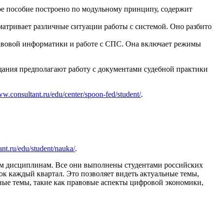
е пособие построено по модульному принципу, содержит
матривает различные ситуации работы с системой. Оно разбито
равовой информатики и работе с СПС. Она включает режимы
адания предполагают работу с документами судебной практики
ww.consultant.ru/edu/center/spoon-fed/student/
.
ant.ru/edu/student/nauka/
.
м дисциплинам. Все они выполнены студентами российских
к каждый квартал. Это позволяет видеть актуальные темы,
ые темы, такие как правовые аспекты цифровой экономики,