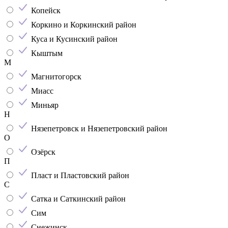
Копейск
Коркино и Коркинский район
Куса и Кусинский район
Кыштым
М
Магнитогорск
Миасс
Миньяр
Н
Нязепетровск и Нязепетровский район
О
Озёрск
П
Пласт и Пластовский район
С
Сатка и Саткинский район
Сим
Снежинск