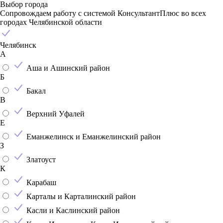
Выбор города
Сопровождаем работу с системой КонсультантПлюс во всех
городах Челябинской области
Челябинск
А
Аша и Ашинский район
Б
Бакал
В
Верхний Уфалей
Е
Еманжелинск и Еманжелинский район
З
Златоуст
К
Карабаш
Карталы и Карталинский район
Касли и Каслинский район