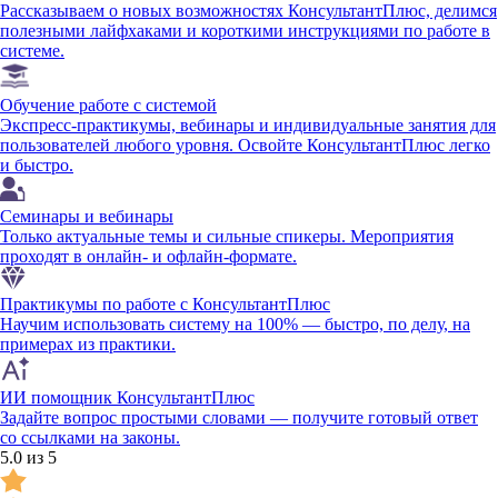
Рассказываем о новых возможностях КонсультантПлюс, делимся
полезными лайфхаками и короткими инструкциями по работе в
системе.
Обучение работе с системой
Экспресс-практикумы, вебинары и индивидуальные занятия для
пользователей любого уровня. Освойте КонсультантПлюс легко
и быстро.
Семинары и вебинары
Только актуальные темы и сильные спикеры. Мероприятия
проходят в онлайн- и офлайн-формате.
Практикумы по работе с КонсультантПлюс
Научим использовать систему на 100% — быстро, по делу, на
примерах из практики.
ИИ помощник КонсультантПлюс
Задайте вопрос простыми словами — получите готовый ответ
со ссылками на законы.
5.0 из 5