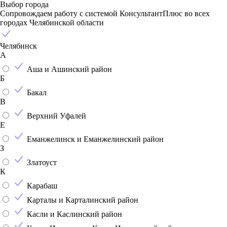
Выбор города
Сопровождаем работу с системой КонсультантПлюс во всех
городах Челябинской области
Челябинск
А
Аша и Ашинский район
Б
Бакал
В
Верхний Уфалей
Е
Еманжелинск и Еманжелинский район
З
Златоуст
К
Карабаш
Карталы и Карталинский район
Касли и Каслинский район