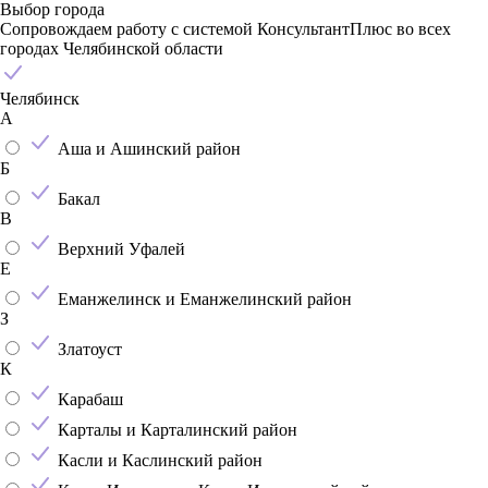
Выбор города
Сопровождаем работу с системой КонсультантПлюс во всех
городах Челябинской области
Челябинск
А
Аша и Ашинский район
Б
Бакал
В
Верхний Уфалей
Е
Еманжелинск и Еманжелинский район
З
Златоуст
К
Карабаш
Карталы и Карталинский район
Касли и Каслинский район