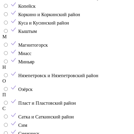
Копейск
Коркино и Коркинский район
Куса и Кусинский район
Кыштым
М
Магнитогорск
Миасс
Миньяр
Н
Нязепетровск и Нязепетровский район
О
Озёрск
П
Пласт и Пластовский район
С
Сатка и Саткинский район
Сим
Снежинск