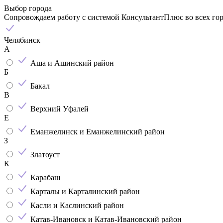
Выбор города
Сопровождаем работу с системой КонсультантПлюс во всех го
Челябинск
А
Аша и Ашинский район
Б
Бакал
В
Верхний Уфалей
Е
Еманжелинск и Еманжелинский район
З
Златоуст
К
Карабаш
Карталы и Карталинский район
Касли и Каслинский район
Катав-Ивановск и Катав-Ивановский район