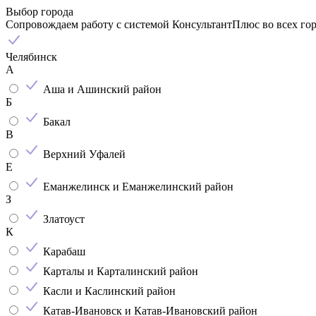
Выбор города
Сопровождаем работу с системой КонсультантПлюс во всех го
Челябинск
А
Аша и Ашинский район
Б
Бакал
В
Верхний Уфалей
Е
Еманжелинск и Еманжелинский район
З
Златоуст
К
Карабаш
Карталы и Карталинский район
Касли и Каслинский район
Катав-Ивановск и Катав-Ивановский район