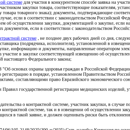
тной системе
для участия в конкурентном способе заявка на участ
астником закупки товара, соответствующие показателям, установ
 у товара товарного знака); документы, подтверждающие соответ
лучае, если в соответствии с законодательством Российской Фед
ем об осуществлении закупки, документацией о закупке, если 
ых документов, если в соответствии с законодательством Россий
онтрактной системе
, не позднее двух рабочих дней со дня, следу
поставщика (подрядчика, исполнителя), установленной в извеще
купке, информацию и документы, направленные оператором элек
 участие в закупке соответствующей извещению об осуществлени
48 настоящего Федерального закона;
3-ФЗ "Об основах охраны здоровья граждан в Российской Федерац
 регистрацию в порядке, установленном Правительством Росси
актами, составляющими право Евразийского экономического сою
 Правил государственной регистрации медицинских изделий, у
ельства о контрактной системе, участник закупки, в случае под
 о контрактной системе, так и в извещении об осуществлении за
ащихся в такой заявке, и должен оценивать риски быть отклоне
74/06/105-2148/2025(390-ж/2025) Суть жалобы: Комиссия по осу