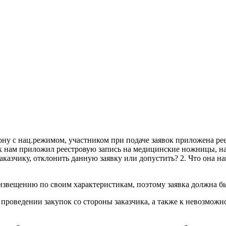
ну с нац.режимом, участником при подаче заявок приложена реес
ик нам приложил реестровую запись на медицинские ножницы, 
Заказчику, отклонить данную заявку или допустить? 2. Что она н
 извещению по своим характеристикам, поэтому заявка должна б
 проведении закупок со стороны заказчика, а также к невозмож