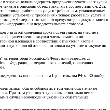
ие в закупке должна содержать предложение участника закупки
ленным в описании объекта закупки в соответствии с ч. 2 ст.
ствие товара, работы или услуги требованиям, установленным
ерации установлены требования к товару, работе или услуге и
настоящим Федеральным законом предусмотрена документация о
ской Федерации они передаются вместе с товаром.
ющего за датой окончания срока подачи заявок на участие в
нии об осуществлении закупки члены комиссии по
тронной площадки в соответствии с пунктом 4 части 4
и закупки или об отклонении заявки на участие в закупке по
ии" на территории Российской Федерации разрешается
йской Федерации, и медицинских изделий, прошедших
за.
твержденных постановлением Правительства РФ от 30 ноября
ачи заявки, обязан соблюдать, в том числе обязательные
купки. При этом участник закупки самостоятельно несет
нным в случае несоблюдения указанных обязательных
ществлению закупок неправомерно отклонила заявку заявителя