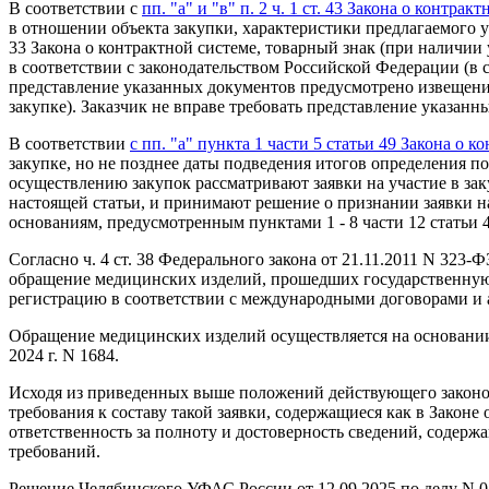
В соответствии с
пп. "а" и "в" п. 2 ч. 1 ст. 43 Закона о контрак
в отношении объекта закупки, характеристики предлагаемого уч
33 Закона о контрактной системе, товарный знак (при наличии
в соответствии с законодательством Российской Федерации (в с
представление указанных документов предусмотрено извещени
закупке). Заказчик не вправе требовать представление указанн
В соответствии
с пп. "а" пункта 1 части 5 статьи 49 Закона о к
закупке, но не позднее даты подведения итогов определения 
осуществлению закупок рассматривают заявки на участие в за
настоящей статьи, и принимают решение о признании заявки на
основаниям, предусмотренным пунктами 1 - 8 части 12 статьи 
Согласно ч. 4 ст. 38 Федерального закона от 21.11.2011 N 32
обращение медицинских изделий, прошедших государственную
регистрацию в соответствии с международными договорами и 
Обращение медицинских изделий осуществляется на основании
2024 г. N 1684.
Исходя из приведенных выше положений действующего законодат
требования к составу такой заявки, содержащиеся как в Законе
ответственность за полноту и достоверность сведений, содерж
требований.
Решение Челябинского УФАС России от 12.09.2025 по делу N 0