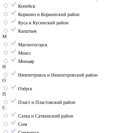
Копейск
Коркино и Коркинский район
Куса и Кусинский район
Кыштым
М
Магнитогорск
Миасс
Миньяр
Н
Нязепетровск и Нязепетровский район
О
Озёрск
П
Пласт и Пластовский район
С
Сатка и Саткинский район
Сим
Снежинск