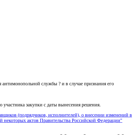
ия антимонопольной службы ? и в случае признания его
 участника закупки с даты вынесения решения.
тавщиков (подрядчиков, исполнителей), о внесении изменений в
й некоторых актов Правительства Российской Федерации"