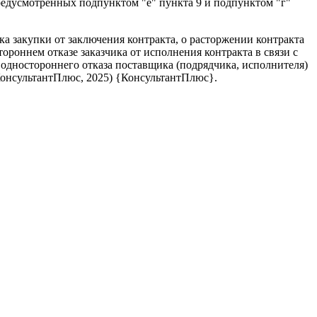
предусмотренных подпунктом "е" пункта 9 и подпунктом "г"
а закупки от заключения контракта, о расторжении контракта
роннем отказе заказчика от исполнения контракта в связи с
одностороннего отказа поставщика (подрядчика, исполнителя)
онсультантПлюс, 2025) {КонсультантПлюс}.