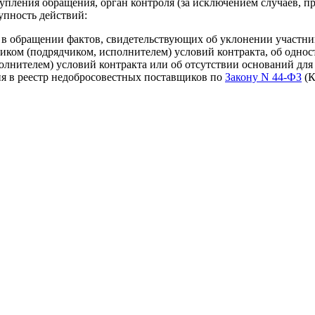
тупления обращения, орган контроля (за исключением случаев, 
упность действий:
 в обращении фактов, свидетельствующих об уклонении участник
ом (подрядчиком, исполнителем) условий контракта, об односто
нителем) условий контракта или об отсутствии оснований для 
ия в реестр недобросовестных поставщиков по
Закону N 44-ФЗ
(К