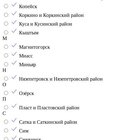
Копейск
Коркино и Коркинский район
Куса и Кусинский район
Кыштым
М
Магнитогорск
Миасс
Миньяр
Н
Нязепетровск и Нязепетровский район
О
Озёрск
П
Пласт и Пластовский район
С
Сатка и Саткинский район
Сим
Снежинск