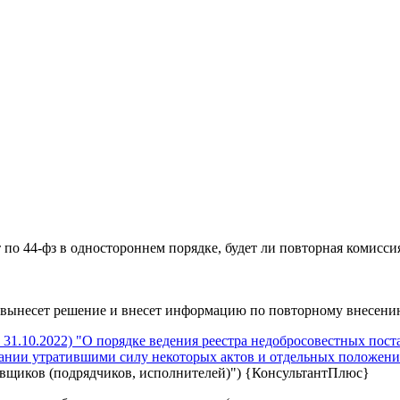
 по 44-фз в одностороннем порядке, будет ли повторная комисс
 вынесет решение и внесет информацию по повторному внесению
т 31.10.2022) "О порядке ведения реестра недобросовестных пос
ании утратившими силу некоторых актов и отдельных положени
тавщиков (подрядчиков, исполнителей)") {КонсультантПлюс}