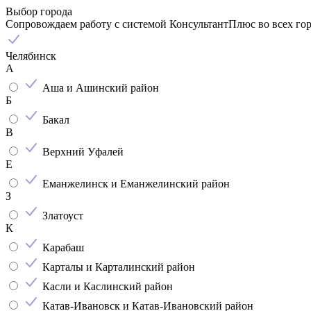
Выбор города
Сопровождаем работу с системой КонсультантПлюс во всех го
Челябинск
А
Аша и Ашинский район
Б
Бакал
В
Верхний Уфалей
Е
Еманжелинск и Еманжелинский район
З
Златоуст
К
Карабаш
Карталы и Карталинский район
Касли и Каслинский район
Катав-Ивановск и Катав-Ивановский район