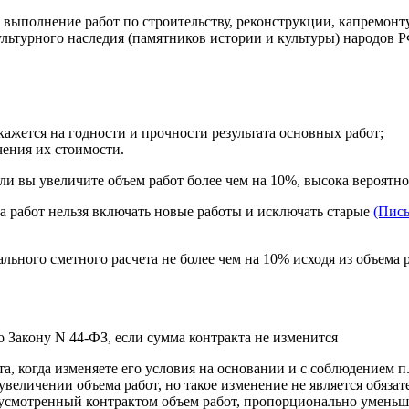
 выполнение работ по строительству, реконструкции, капремонту
турного наследия (памятников истории и культуры) народов РФ (п
ажется на годности и прочности результата основных работ;
ения их стоимости.
и вы увеличите объем работ более чем на 10%, высока вероятно
а работ нельзя включать новые работы и исключать старые
(Пись
ьного сметного расчета не более чем на 10% исходя из объема 
о Закону N 44-ФЗ, если сумма контракта не изменится
 когда изменяете его условия на основании и с соблюдением п. п
еличении объема работ, но такое изменение не является обязате
дусмотренный контрактом объем работ, пропорционально уменьш