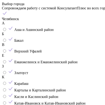
Выбор города
Сопровождаем работу с системой КонсультантПлюс во всех го
Челябинск
А
Аша и Ашинский район
Б
Бакал
В
Верхний Уфалей
Е
Еманжелинск и Еманжелинский район
З
Златоуст
К
Карабаш
Карталы и Карталинский район
Касли и Каслинский район
Катав-Ивановск и Катав-Ивановский район