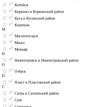
Копейск
Коркино и Коркинский район
Куса и Кусинский район
Кыштым
М
Магнитогорск
Миасс
Миньяр
Н
Нязепетровск и Нязепетровский район
О
Озёрск
П
Пласт и Пластовский район
С
Сатка и Саткинский район
Сим
Снежинск