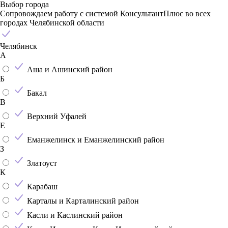
Выбор города
Сопровождаем работу с системой КонсультантПлюс во всех
городах Челябинской области
Челябинск
А
Аша и Ашинский район
Б
Бакал
В
Верхний Уфалей
Е
Еманжелинск и Еманжелинский район
З
Златоуст
К
Карабаш
Карталы и Карталинский район
Касли и Каслинский район