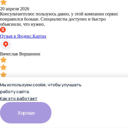
20 апреля 2026
Консультантплюс пользуюсь давно, у этой компании сервис
понравился больше. Специалисты доступно и быстро
объяснили, что нужно.
Отзыв в Яндекс.Картах
Вячеслав Вершинин
Мы используем cookie, чтобы улучшать
работу сайта.
13 апреля 2026
Как это работает
Имею огромный опыт работы с КонсультантПлюс, разного
формата. Всегда показывают надёжность, честность и
достоверность в решении поставленных вопросов.
Хорошо
Индивидуальный подход работников КонсультантПлюс на
высоком уровне. Сама СПС "КонсультантПлюс" развивается и
не стоит на месте. Советую, приобретаёте - действительно