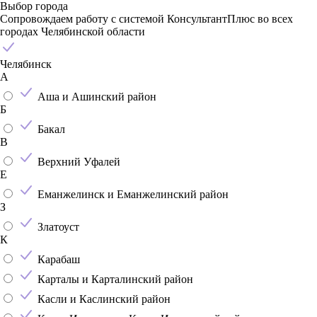
Выбор города
Сопровождаем работу с системой КонсультантПлюс во всех
городах Челябинской области
Челябинск
А
Аша и Ашинский район
Б
Бакал
В
Верхний Уфалей
Е
Еманжелинск и Еманжелинский район
З
Златоуст
К
Карабаш
Карталы и Карталинский район
Касли и Каслинский район