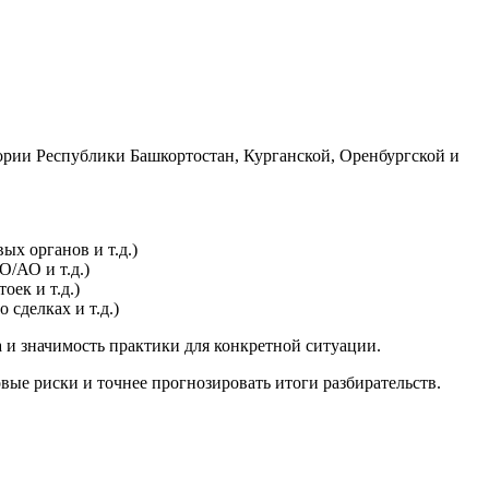
рии Республики Башкортостан, Курганской, Оренбургской и
х органов и т.д.)
/АО и т.д.)
ек и т.д.)
сделках и т.д.)
 и значимость практики для конкретной ситуации.
вые риски и точнее прогнозировать итоги разбирательств.