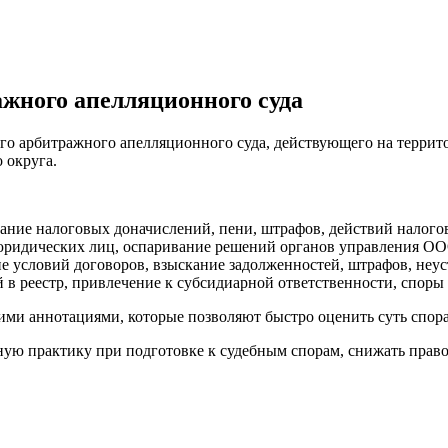
жного апелляционного суда
 арбитражного апелляционного суда, действующего на террито
 округа.
ание налоговых доначислений, пени, штрафов, действий налоговы
ридических лиц, оспаривание решений органов управления ООО
 условий договоров, взыскание задолженностей, штрафов, неусто
в реестр, привлечение к субсидиарной ответственности, споры о 
ми аннотациями, которые позволяют быстро оценить суть спора
ную практику при подготовке к судебным спорам, снижать право