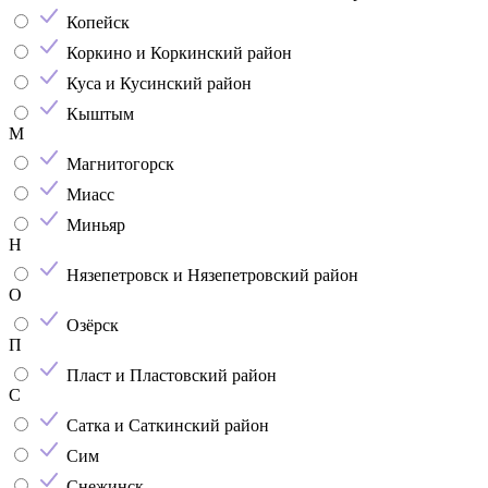
Копейск
Коркино и Коркинский район
Куса и Кусинский район
Кыштым
М
Магнитогорск
Миасс
Миньяр
Н
Нязепетровск и Нязепетровский район
О
Озёрск
П
Пласт и Пластовский район
С
Сатка и Саткинский район
Сим
Снежинск