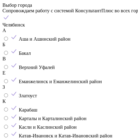
Выбор города
Сопровождаем работу с системой КонсультантПлюс во всех го
Челябинск
А
Аша и Ашинский район
Б
Бакал
В
Верхний Уфалей
Е
Еманжелинск и Еманжелинский район
З
Златоуст
К
Карабаш
Карталы и Карталинский район
Касли и Каслинский район
Катав-Ивановск и Катав-Ивановский район