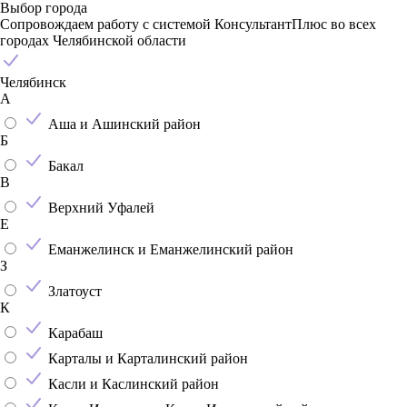
Выбор города
Сопровождаем работу с системой КонсультантПлюс во всех
городах Челябинской области
Челябинск
А
Аша и Ашинский район
Б
Бакал
В
Верхний Уфалей
Е
Еманжелинск и Еманжелинский район
З
Златоуст
К
Карабаш
Карталы и Карталинский район
Касли и Каслинский район