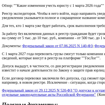
Обзор: ""Какие изменения учесть юристу с 1 марта 2026 года"
Реестр экспедиторов. Чтобы в него войти, надо направить уве
уведомлении указывается полное и сокращенное название ком
Для тех, кто 1 марта уже будет работать, срок выполнения треб
За работу без включения данных в реестр гражданам будет грози
на сумму от 5 тыс. до 10 тыс. руб., компании - от 500 тыс. до 1 
Документы:
Федеральный закон от 07.06.2025 N 140-ФЗ
;
Федера
С 1 марта 2027 года перевозить грузы смогут только компании
сведений, которые внесут в реестр на платформе ""ГосЛог"".
Допуск выдадут, в частности, со дня регистрации уведомления 
известит о начале деятельности по Закону о защите прав юрли
Если договор перевозки заключили без допуска, суд сможет при
например, в новом реестре. Исключение - ситуации, когда сто
Федеральный закон от 29.12.2025 N 520-ФЗ "О допуске к осу
отдельные законодательные акты Российской Федерации"
{Кон
Полезные документы: