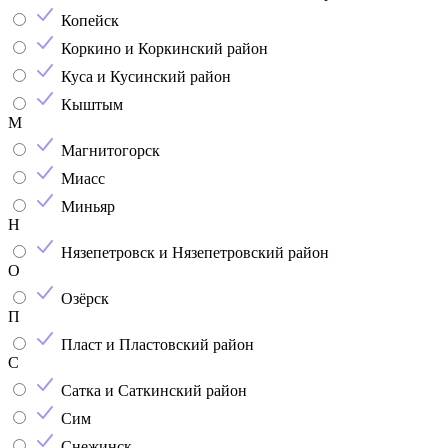
Копейск
Коркино и Коркинский район
Куса и Кусинский район
Кыштым
М
Магнитогорск
Миасс
Миньяр
Н
Нязепетровск и Нязепетровский район
О
Озёрск
П
Пласт и Пластовский район
С
Сатка и Саткинский район
Сим
Снежинск