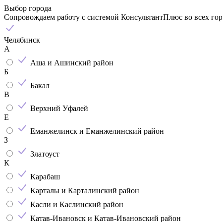
Выбор города
Сопровождаем работу с системой КонсультантПлюс во всех го
Челябинск
А
Аша и Ашинский район
Б
Бакал
В
Верхний Уфалей
Е
Еманжелинск и Еманжелинский район
З
Златоуст
К
Карабаш
Карталы и Карталинский район
Касли и Каслинский район
Катав-Ивановск и Катав-Ивановский район