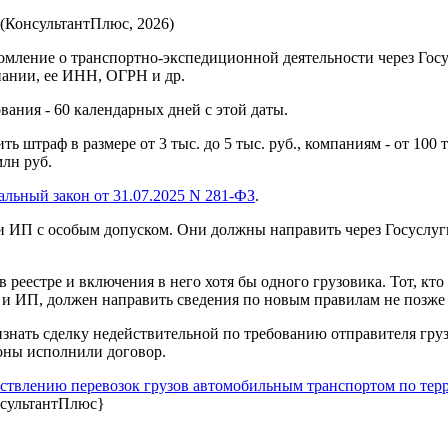
" (КонсультантПлюс, 2026)
домление о транспортно-экспедиционной деятельности через Госу
пании, ее ИНН, ОГРН и др.
ования - 60 календарных дней с этой даты.
ть штраф в размере от 3 тыс. до 5 тыс. руб., компаниям - от 100
млн руб.
льный закон от 31.07.2025 N 281-ФЗ
.
 и ИП с особым допуском. Они должны направить через Госуслуги
в реестре и включения в него хотя бы одного грузовика. Тот, кт
ц и ИП, должен направить сведения по новым правилам не позже 3
знать сделку недействительной по требованию отправителя груза
роны исполнили договор.
ществлению перевозок грузов автомобильным транспортом по тер
сультантПлюс}