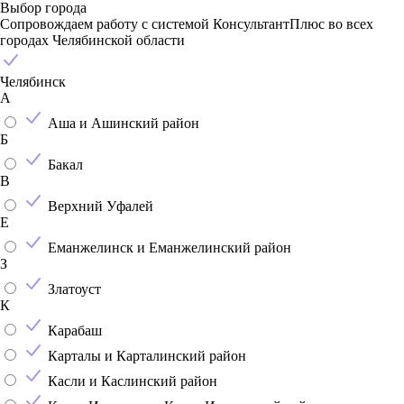
Выбор города
Сопровождаем работу с системой КонсультантПлюс во всех
городах Челябинской области
Челябинск
А
Аша и Ашинский район
Б
Бакал
В
Верхний Уфалей
Е
Еманжелинск и Еманжелинский район
З
Златоуст
К
Карабаш
Карталы и Карталинский район
Касли и Каслинский район