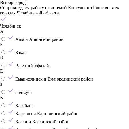
Выбор города
Сопровождаем работу с системой КонсультантПлюс во всех
городах Челябинской области
Челябинск
А
Аша и Ашинский район
Б
Бакал
В
Верхний Уфалей
Е
Еманжелинск и Еманжелинский район
З
Златоуст
К
Карабаш
Карталы и Карталинский район
Касли и Каслинский район