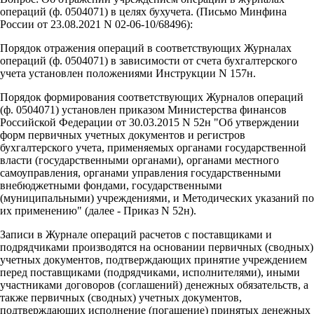
операций (ф. 0504071) в целях бухучета. (Письмо Минфина
России от 23.08.2021 N 02-06-10/68496):
Порядок отражения операций в соответствующих Журналах
операций (ф. 0504071) в зависимости от счета бухгалтерского
учета установлен положениями Инструкции N 157н.
Порядок формирования соответствующих Журналов операций
(ф. 0504071) установлен приказом Министерства финансов
Российской Федерации от 30.03.2015 N 52н "Об утверждении
форм первичных учетных документов и регистров
бухгалтерского учета, применяемых органами государственной
власти (государственными органами), органами местного
самоуправления, органами управления государственными
внебюджетными фондами, государственными
(муниципальными) учреждениями, и Методических указаний по
их применению" (далее - Приказ N 52н).
Записи в Журнале операций расчетов с поставщиками и
подрядчиками производятся на основании первичных (сводных)
учетных документов, подтверждающих принятие учреждением
перед поставщиками (подрядчиками, исполнителями), иными
участниками договоров (соглашений) денежных обязательств, а
также первичных (сводных) учетных документов,
подтверждающих исполнение (погашение) принятых денежных