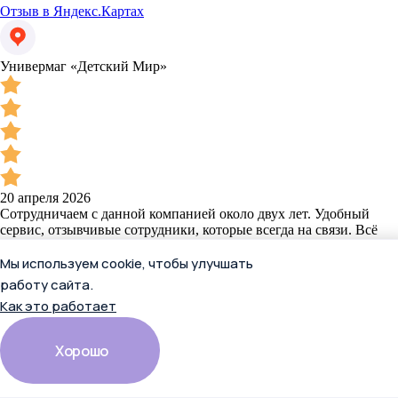
Отзыв в Яндекс.Картах
Универмаг «Детский Мир»
20 апреля 2026
Сотрудничаем с данной компанией около двух лет. Удобный
сервис, отзывчивые сотрудники, которые всегда на связи. Всё
чётко и по делу - как мы любим!Рекомендую, очень удобно для
бизнеса!
Мы используем cookie, чтобы улучшать
работу сайта.
Отзыв в Яндекс.Картах
Как это работает
Хорошо
Екатерина