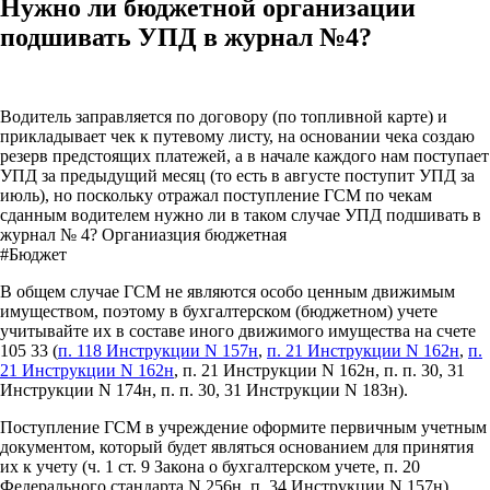
Нужно ли бюджетной организации
подшивать УПД в журнал №4?
Водитель заправляется по договору (по топливной карте) и
прикладывает чек к путевому листу, на основании чека создаю
резерв предстоящих платежей, а в начале каждого нам поступает
УПД за предыдущий месяц (то есть в августе поступит УПД за
июль), но поскольку отражал поступление ГСМ по чекам
сданным водителем нужно ли в таком случае УПД подшивать в
журнал № 4? Органиазция бюджетная
#Бюджет
В общем случае ГСМ не являются особо ценным движимым
имуществом, поэтому в бухгалтерском (бюджетном) учете
учитывайте их в составе иного движимого имущества на счете
105 33 (
п. 118 Инструкции N 157н
,
п. 21 Инструкции N 162н
,
п.
21 Инструкции N 162н
, п. 21 Инструкции N 162н, п. п. 30, 31
Инструкции N 174н, п. п. 30, 31 Инструкции N 183н).
Поступление ГСМ в учреждение оформите первичным учетным
документом, который будет являться основанием для принятия
их к учету (ч. 1 ст. 9 Закона о бухгалтерском учете, п. 20
Федерального стандарта N 256н, п. 34 Инструкции N 157н).