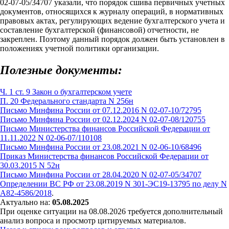
02-07-05/34707 указали, что порядок сшива первичных учетных
документов, относящихся к журналу операций, в нормативных
правовых актах, регулирующих ведение бухгалтерского учета и
составление бухгалтерской (финансовой) отчетности, не
закреплен. Поэтому данный порядок должен быть установлен в
положениях учетной политики организации.
Полезные документы:
Ч. 1 ст. 9 Закон о бухгалтерском учете
П. 20 Федерального стандарта N 256н
Письмо Минфина России от 07.12.2016 N 02-07-10/72795
Письмо Минфина России от 02.12.2024 N 02-07-08/120755
Письмо Министерства финансов Российской Федерации от
11.11.2022 N 02-06-07/110108
Письмо Минфина России от 23.08.2021 N 02-06-10/68496
Приказ Министерства финансов Российской Федерации от
30.03.2015 N 52н
Письмо Минфина России от 28.04.2020 N 02-07-05/34707
Определении ВС РФ от 23.08.2019 N 301-ЭС19-13795 по делу N
А82-4586/2018
.
Актуально на:
05.08.2025
При оценке ситуации на 08.08.2026 требуется дополнительный
анализ вопроса и просмотр цитируемых материалов.