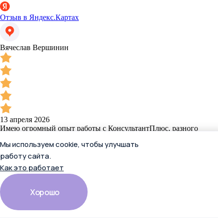
Отзыв в Яндекс.Картах
Вячеслав Вершинин
13 апреля 2026
Имею огромный опыт работы с КонсультантПлюс, разного
формата. Всегда показывают надёжность, честность и
Мы используем cookie, чтобы улучшать
достоверность в решении поставленных вопросов.
Индивидуальный подход работников КонсультантПлюс на
работу сайта.
высоком уровне. Сама СПС "КонсультантПлюс" развивается и
Как это работает
не стоит на месте. Советую, приобретаёте - действительно
надежная правовая система.
Хорошо
Отзыв в Яндекс.Картах