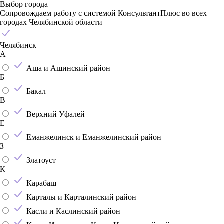
Выбор города
Сопровождаем работу с системой КонсультантПлюс во всех
городах Челябинской области
Челябинск
А
Аша и Ашинский район
Б
Бакал
В
Верхний Уфалей
Е
Еманжелинск и Еманжелинский район
З
Златоуст
К
Карабаш
Карталы и Карталинский район
Касли и Каслинский район