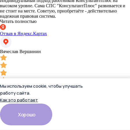
Индивидуальный подход работников КонсультантПлюс на
высоком уровне. Сама СПС "КонсультантПлюс" развивается и
не стоит на месте. Советую, приобретаёте - действительно
надежная правовая система.
Читать полностью
Отзыв в Яндекс.Картах
Вячеслав Вершинин
Мы используем cookie, чтобы улучшать
работу сайта.
13 апреля 2026
Как это работает
Имею огромный опыт работы с КонсультантПлюс, разного
формата. Всегда показывают надёжность, честность и
достоверность в решении поставленных вопросов.
Хорошо
Индивидуальный подход работников КонсультантПлюс на
высоком уровне. Сама СПС "КонсультантПлюс" развивается и
не стоит на месте. Советую, приобретаёте - действительно