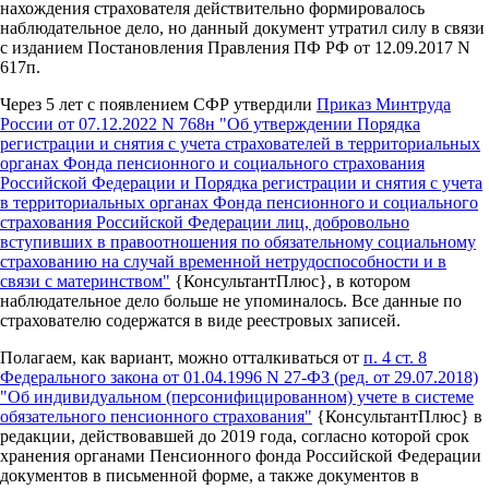
нахождения страхователя действительно формировалось
наблюдательное дело, но данный документ утратил силу в связи
с изданием Постановления Правления ПФ РФ от 12.09.2017 N
617п.
Через 5 лет с появлением СФР утвердили
Приказ Минтруда
России от 07.12.2022 N 768н "Об утверждении Порядка
регистрации и снятия с учета страхователей в территориальных
органах Фонда пенсионного и социального страхования
Российской Федерации и Порядка регистрации и снятия с учета
в территориальных органах Фонда пенсионного и социального
страхования Российской Федерации лиц, добровольно
вступивших в правоотношения по обязательному социальному
страхованию на случай временной нетрудоспособности и в
связи с материнством"
{КонсультантПлюс}, в котором
наблюдательное дело больше не упоминалось. Все данные по
страхователю содержатся в виде реестровых записей.
Полагаем, как вариант, можно отталкиваться от
п. 4 ст. 8
Федерального закона от 01.04.1996 N 27-ФЗ (ред. от 29.07.2018)
"Об индивидуальном (персонифицированном) учете в системе
обязательного пенсионного страхования"
{КонсультантПлюс} в
редакции, действовавшей до 2019 года, согласно которой срок
хранения органами Пенсионного фонда Российской Федерации
документов в письменной форме, а также документов в