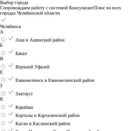
Выбор города
Сопровождаем работу с системой КонсультантПлюс во всех
городах Челябинской области
Челябинск
А
Аша и Ашинский район
Б
Бакал
В
Верхний Уфалей
Е
Еманжелинск и Еманжелинский район
З
Златоуст
К
Карабаш
Карталы и Карталинский район
Касли и Каслинский район