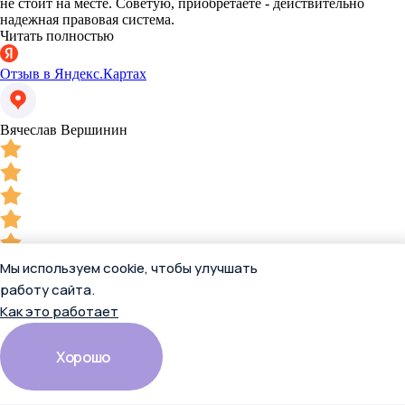
не стоит на месте. Советую, приобретаёте - действительно
надежная правовая система.
Читать полностью
Отзыв в Яндекс.Картах
Вячеслав Вершинин
13 апреля 2026
Мы используем cookie, чтобы улучшать
Имею огромный опыт работы с КонсультантПлюс, разного
работу сайта.
формата. Всегда показывают надёжность, честность и
Как это работает
достоверность в решении поставленных вопросов.
Индивидуальный подход работников КонсультантПлюс на
высоком уровне. Сама СПС "КонсультантПлюс" развивается и
Хорошо
не стоит на месте. Советую, приобретаёте - действительно
надежная правовая система.