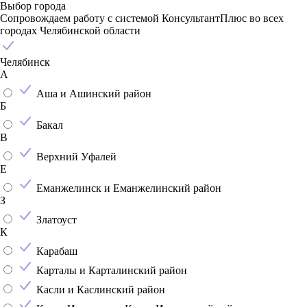
Выбор города
Сопровождаем работу с системой КонсультантПлюс во всех
городах Челябинской области
Челябинск
А
Аша и Ашинский район
Б
Бакал
В
Верхний Уфалей
Е
Еманжелинск и Еманжелинский район
З
Златоуст
К
Карабаш
Карталы и Карталинский район
Касли и Каслинский район