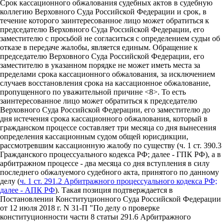
Срок кассационного обжалования судебных актов в судебную
коллегию Верховного Суда Российской Федерации и срок, в
течение которого заинтересованное лицо может обратиться к
председателю Верховного Суда Российской Федерации, его
заместителю с просьбой не согласиться с определением судьи об
отказе в передаче жалобы, является единым. Обращение к
председателю Верховного Суда Российской Федерации, его
заместителю в указанном порядке не может иметь места за
пределами срока кассационного обжалования, за исключением
случаев восстановления срока на кассационное обжалование,
пропущенного по уважительной причине <8>. То есть
заинтересованное лицо может обратиться к председателю
Верховного Суда Российской Федерации, его заместителю до
дня истечения срока кассационного обжалования, который в
гражданском процессе составляет три месяца со дня вынесения
определения кассационным судом общей юрисдикции,
рассмотревшим кассационную жалобу по существу (ч. 1 ст. 390.3
Гражданского процессуального кодекса РФ; далее - ГПК РФ), а в
арбитражном процессе - два месяца со дня вступления в силу
последнего обжалуемого судебного акта, принятого по данному
делу (
ч. 1 ст. 291.2 Арбитражного процессуального кодекса РФ;
далее - АПК РФ
). Такая позиция подтверждается в
Постановлении Конституционного Суда Российской Федерации
от 12 июля 2018 г. N 31-П "По делу о проверке
конституционности части 8 статьи 291.6 Арбитражного