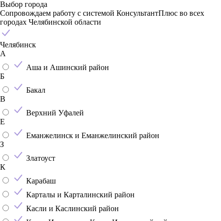
Выбор города
Сопровождаем работу с системой КонсультантПлюс во всех
городах Челябинской области
Челябинск
А
Аша и Ашинский район
Б
Бакал
В
Верхний Уфалей
Е
Еманжелинск и Еманжелинский район
З
Златоуст
К
Карабаш
Карталы и Карталинский район
Касли и Каслинский район