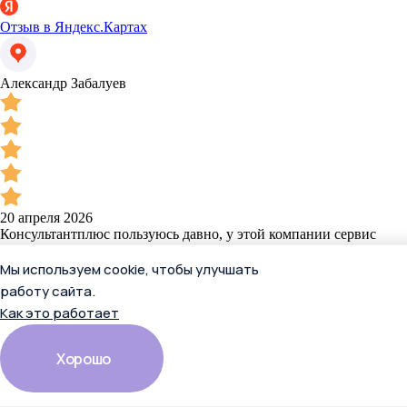
Отзыв в Яндекс.Картах
Александр Забалуев
20 апреля 2026
Консультантплюс пользуюсь давно, у этой компании сервис
понравился больше. Специалисты доступно и быстро
объяснили, что нужно.
Мы используем cookie, чтобы улучшать
работу сайта.
Отзыв в Яндекс.Картах
Как это работает
Хорошо
Вячеслав Вершинин