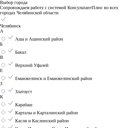
Выбор города
Сопровождаем работу с системой КонсультантПлюс во всех
городах Челябинской области
Челябинск
А
Аша и Ашинский район
Б
Бакал
В
Верхний Уфалей
Е
Еманжелинск и Еманжелинский район
З
Златоуст
К
Карабаш
Карталы и Карталинский район
Касли и Каслинский район