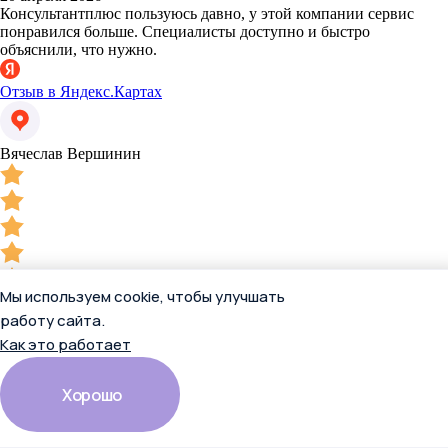
Консультантплюс пользуюсь давно, у этой компании сервис
понравился больше. Специалисты доступно и быстро
объяснили, что нужно.
Отзыв в Яндекс.Картах
Вячеслав Вершинин
Мы используем cookie, чтобы улучшать
13 апреля 2026
работу сайта.
Имею огромный опыт работы с КонсультантПлюс, разного
формата. Всегда показывают надёжность, честность и
Как это работает
достоверность в решении поставленных вопросов.
Индивидуальный подход работников КонсультантПлюс на
высоком уровне. Сама СПС "КонсультантПлюс" развивается и
Хорошо
не стоит на месте. Советую, приобретаёте - действительно
надежная правовая система.
Читать полностью