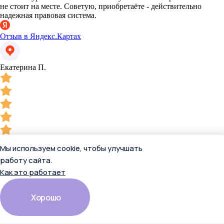
не стоит на месте. Советую, приобретаёте - действительно
надежная правовая система.
Отзыв в Яндекс.Картах
Екатерина П.
13 апреля 2026
Мы используем cookie, чтобы улучшать
Раньше пользовались базой другой системы. По рекомендации,
связались с представителями КвантумКонсультант. Менеджеры
работу сайта.
предложили наиболее выгодные условия подключения к К+,
Как это работает
максимально выгодно подобранное решение по цене и
доступным ресурсам. У нас довольны все, и бухгалтерия и
юристы и кадровик! Любые вопросы - менеджеры
Хорошо
сопровождения не оставляют без внимания. Супер-сервис!
Спасибо!
Читать полностью