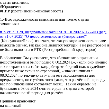
с даты заявления.
#Юридические
#ПИР (претензионно-исковая работа)
1.«Всю задолженность взыскивать или только с даты
заявления.»
п. 5 ст. 213.28, Федеральный закон от 26.10.2002 N 127-ФЗ (ред.
от 31.07.2025) "О несостоятельности (банкротстве)"
{КонсультантПлюс} означает, что такую задолженность вправе
взыскать сейчас, так как она является текущей, а не реестровой и
не была включена в РТК (Реестр требований кредиторов)
В обращении Вы указываете, что «Заявление о признании
несостоятельным было подано 07.02.2024 г.», - если оно именно
так и отражено на сайте кад.арбитр этой датой (как в судебном
примере ниже скрин со стрелочкой), - значит начиная с
08.02.2024 по текущую дату считаете задолженность для
предъявления, но с учётом того факта, что расчётный период у
вас по начислениям составляет месяц. Таким образом, не
буквально с 08.02.2024 считаете долг, а с даты с которой
начинается новый период для расчёта.
Пришлём прайс-лист
на ваш email