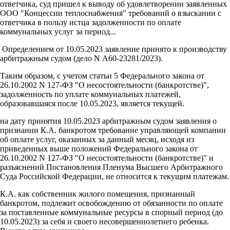
ответчика, суд пришел к выводу об удовлетворении заявленных
ООО "Концессии теплоснабжения" требований о взыскании с
ответчика в пользу истца задолженности по оплате
коммунальных услуг за период...
Определением от 10.05.2023 заявление принято к производству
арбитражным судом (дело N А60-23281/2023).
Таким образом, с учетом статьи 5 Федерального закона от
26.10.2002 N 127-ФЗ "О несостоятельности (банкротстве)",
задолженность по уплате коммунальных платежей,
образовавшаяся после 10.05.2023, является текущей.
на дату принятия 10.05.2023 арбитражным судом заявления о
признании К.А. банкротом требование управляющей компании
об оплате услуг, оказанных за данный месяц, исходя из
приведенных выше положений Федерального закона от
26.10.2002 N 127-ФЗ "О несостоятельности (банкротстве)" и
разъяснений Постановления Пленума Высшего Арбитражного
Суда Российской Федерации, не относится к текущим платежам.
К.А. как собственник жилого помещения, признанный
банкротом, подлежит освобождению от обязанности по оплате
за поставленные коммунальные ресурсы в спорный период (до
10.05.2023) за себя и своего несовершеннолетнего ребенка.