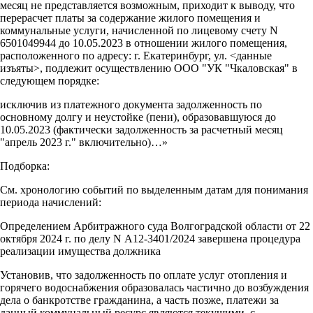
месяц не представляется возможным, приходит к выводу, что
перерасчет платы за содержание жилого помещения и
коммунальные услуги, начисленной по лицевому счету N
6501049944 до 10.05.2023 в отношении жилого помещения,
расположенного по адресу: г. Екатеринбург, ул. <данные
изъяты>, подлежит осуществлению ООО "УК "Чкаловская" в
следующем порядке:
исключив из платежного документа задолженность по
основному долгу и неустойке (пени), образовавшуюся до
10.05.2023 (фактически задолженность за расчетный месяц
"апрель 2023 г." включительно)…»
Подборка:
См. хронологию событий по выделенным датам для понимания
периода начислений:
Определением Арбитражного суда Волгоградской области от 22
октября 2024 г. по делу N А12-3401/2024 завершена процедура
реализации имущества должника
Установив, что задолженность по оплате услуг отопления и
горячего водоснабжения образовалась частично до возбуждения
дела о банкротстве гражданина, а часть позже, платежи за
данный коммунальный ресурс являются текущими, с