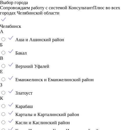
Выбор города
Сопровождаем работу с системой КонсультантПлюс во всех
городах Челябинской области
Челябинск
А
Аша и Ашинский район
Б
Бакал
В
Верхний Уфалей
Е
Еманжелинск и Еманжелинский район
З
Златоуст
К
Карабаш
Карталы и Карталинский район
Касли и Каслинский район