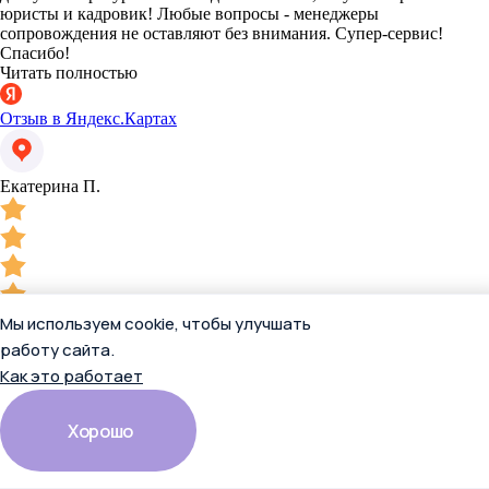
юристы и кадровик! Любые вопросы - менеджеры
сопровождения не оставляют без внимания. Супер-сервис!
Спасибо!
Читать полностью
Отзыв в Яндекс.Картах
Екатерина П.
Мы используем cookie, чтобы улучшать
13 апреля 2026
работу сайта.
Раньше пользовались базой другой системы. По рекомендации,
Как это работает
связались с представителями КвантумКонсультант. Менеджеры
предложили наиболее выгодные условия подключения к К+,
максимально выгодно подобранное решение по цене и
Хорошо
доступным ресурсам. У нас довольны все, и бухгалтерия и
юристы и кадровик! Любые вопросы - менеджеры
сопровождения не оставляют без внимания. Супер-сервис!