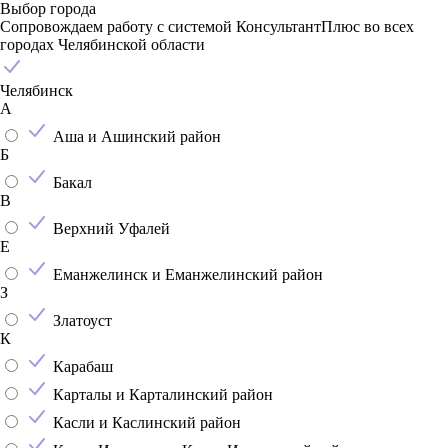
Выбор города
Сопровождаем работу с системой КонсультантПлюс во всех
городах Челябинской области
Челябинск
А
Аша и Ашинский район
Б
Бакал
В
Верхний Уфалей
Е
Еманжелинск и Еманжелинский район
З
Златоуст
К
Карабаш
Карталы и Карталинский район
Касли и Каслинский район