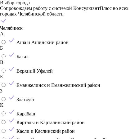
Выбор города
Сопровождаем работу с системой КонсультантПлюс во всех
городах Челябинской области
Челябинск
А
Аша и Ашинский район
Б
Бакал
В
Верхний Уфалей
Е
Еманжелинск и Еманжелинский район
З
Златоуст
К
Карабаш
Карталы и Карталинский район
Касли и Каслинский район