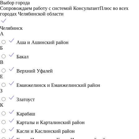
Выбор города
Сопровождаем работу с системой КонсультантПлюс во всех
городах Челябинской области
Челябинск
А
Аша и Ашинский район
Б
Бакал
В
Верхний Уфалей
Е
Еманжелинск и Еманжелинский район
З
Златоуст
К
Карабаш
Карталы и Карталинский район
Касли и Каслинский район