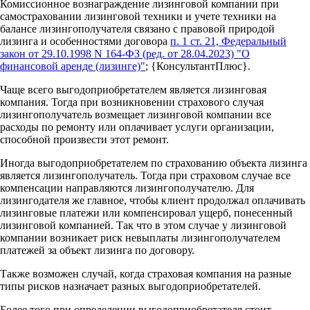
Комиссионное вознаграждение лизинговой компании при
самостраховании лизинговой техники и учете техники на
балансе лизингополучателя связано с правовой природой
лизинга и особенностями договора
п. 1 ст. 21, Федеральный
закон от 29.10.1998 N 164-ФЗ (ред. от 28.04.2023) "О
финансовой аренде (лизинге)"
; {КонсультантПлюс}.
Чаще всего выгодоприобретателем является лизинговая
компания. Тогда при возникновении страхового случая
лизингополучатель возмещает лизинговой компании все
расходы по ремонту или оплачивает услуги организации,
способной произвести этот ремонт.
Иногда выгодоприобретателем по страхованию объекта лизинга
является лизингополучатель. Тогда при страховом случае все
компенсации направляются лизингополучателю. Для
лизингодателя же главное, чтобы клиент продолжал оплачивать
лизинговые платежи или компенсировал ущерб, понесенный
лизинговой компанией. Так что в этом случае у лизинговой
компании возникает риск невыплаты лизингополучателем
платежей за объект лизинга по договору.
Также возможен случай, когда страховая компания на разные
типы рисков назначает разных выгодоприобретателей.
Более того при определении выгодоприобретателя стоит