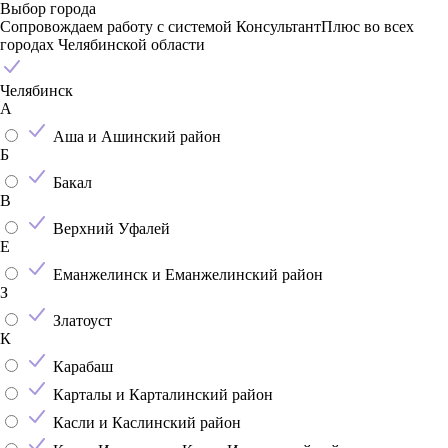
Выбор города
Сопровождаем работу с системой КонсультантПлюс во всех
городах Челябинской области
Челябинск
А
Аша и Ашинский район
Б
Бакал
В
Верхний Уфалей
Е
Еманжелинск и Еманжелинский район
З
Златоуст
К
Карабаш
Карталы и Карталинский район
Касли и Каслинский район