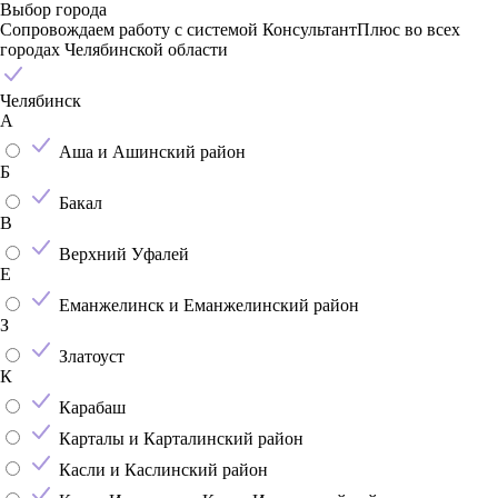
Выбор города
Сопровождаем работу с системой КонсультантПлюс во всех
городах Челябинской области
Челябинск
А
Аша и Ашинский район
Б
Бакал
В
Верхний Уфалей
Е
Еманжелинск и Еманжелинский район
З
Златоуст
К
Карабаш
Карталы и Карталинский район
Касли и Каслинский район