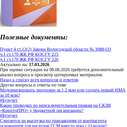
Полезные документы:
Пункт 4 ст.12(2) Закона Вологодской области № 3088-ОЗ
ч.1 ст.170 ЖК РФ КОСГУ 225
ч.1 ст.170 ЖК РФ КОСГУ 226
Актуально на:
17.03.2026
При оценке ситуации на 08.08.2026 требуется дополнительный
анализ вопроса и просмотр цитируемых материалов.
Назад к списку всех вопросов и ответов
Другие вопросы и ответы по теме
Модернизировать лицензию за 1,2 млн или создать новый НМА
за 10 млн?
#Бухучет
Какие проводки по неисключительным правам на СКЗИ
«КриптоПРО» у бюджетной организации?
#Бухучет
Считается ли выгрузка по транзакциям от контрагента
основанием для расходов ГСМ вместо чека с Q-кодом?