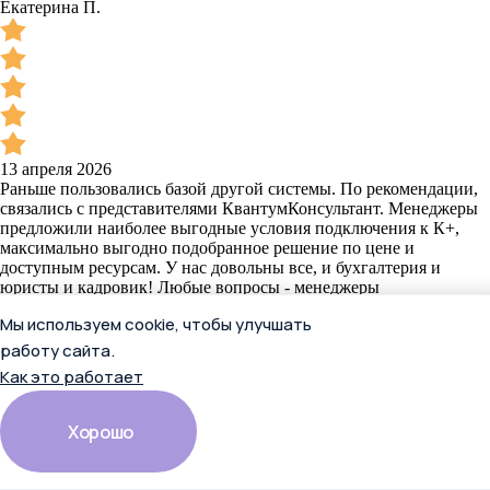
Екатерина П.
13 апреля 2026
Раньше пользовались базой другой системы. По рекомендации,
связались с представителями КвантумКонсультант. Менеджеры
предложили наиболее выгодные условия подключения к К+,
максимально выгодно подобранное решение по цене и
доступным ресурсам. У нас довольны все, и бухгалтерия и
юристы и кадровик! Любые вопросы - менеджеры
сопровождения не оставляют без внимания. Супер-сервис!
Мы используем cookie, чтобы улучшать
Спасибо!
Читать полностью
работу сайта.
Как это работает
Отзыв в Яндекс.Картах
Хорошо
Екатерина П.