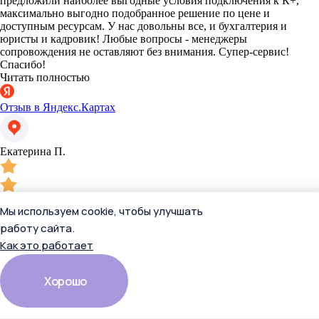
предложили наиболее выгодные условия подключения к К+,
максимально выгодно подобранное решение по цене и
доступным ресурсам. У нас довольны все, и бухгалтерия и
юристы и кадровик! Любые вопросы - менеджеры
сопровождения не оставляют без внимания. Супер-сервис!
Спасибо!
Читать полностью
Отзыв в Яндекс.Картах
Екатерина П.
Мы используем cookie, чтобы улучшать
работу сайта.
Как это работает
13 апреля 2026
Раньше пользовались базой другой системы. По рекомендации,
Хорошо
связались с представителями КвантумКонсультант. Менеджеры
предложили наиболее выгодные условия подключения к К+,
максимально выгодно подобранное решение по цене и