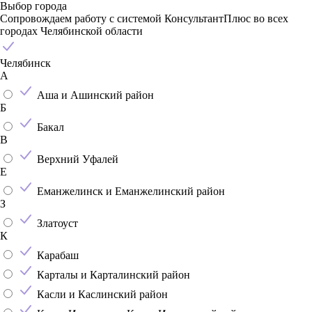
Выбор города
Сопровождаем работу с системой КонсультантПлюс во всех
городах Челябинской области
Челябинск
А
Аша и Ашинский район
Б
Бакал
В
Верхний Уфалей
Е
Еманжелинск и Еманжелинский район
З
Златоуст
К
Карабаш
Карталы и Карталинский район
Касли и Каслинский район